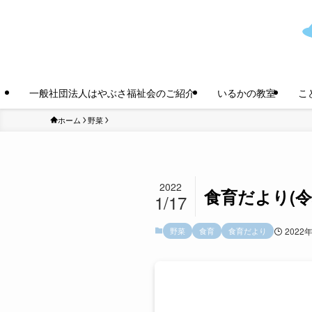
一般社団法人はやぶさ福祉会のご紹介
いるかの教室
こ
ホーム
野菜
2022
食育だより(令
1/17
野菜
食育
食育だより
2022