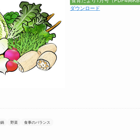
食育だより1月号（PDF496K
ダウンロード
せ鍋
野菜
食事のバランス