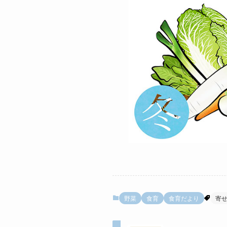
野菜
食育
食育だより
寄