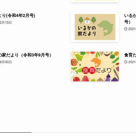
り(令和4年2月号)
いるか
号）
年2月15日
202
の家だより（令和3年9月号）
食育だ
年9月30日
202